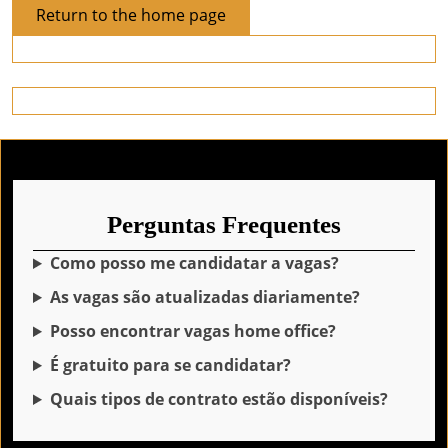
Return
Return to the home page
to
the
home
page
Perguntas Frequentes
Como posso me candidatar a vagas?
As vagas são atualizadas diariamente?
Posso encontrar vagas home office?
É gratuito para se candidatar?
Quais tipos de contrato estão disponíveis?