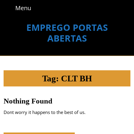
Skip
Menu
Menu
to
content
Skip
EMPREGO PORTAS
to
ABERTAS
content
Tag:
CLT BH
Nothing Found
Dont worry it happens to the best of us.