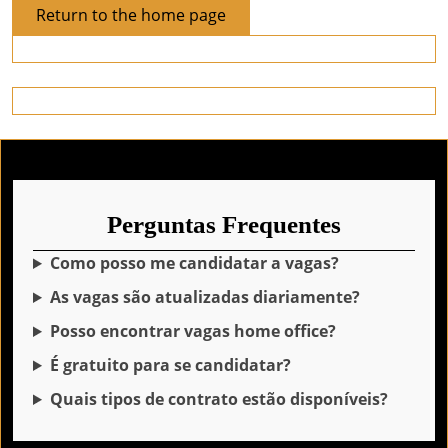
Return
Return to the home page
to
the
home
page
Perguntas Frequentes
Como posso me candidatar a vagas?
As vagas são atualizadas diariamente?
Posso encontrar vagas home office?
É gratuito para se candidatar?
Quais tipos de contrato estão disponíveis?