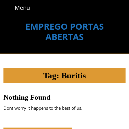
Skip
Menu
Menu
to
content
Skip
EMPREGO PORTAS
to
ABERTAS
content
Tag:
Buritis
Nothing Found
Dont worry it happens to the best of us.