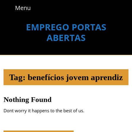
Skip
Menu
Menu
to
content
Skip
EMPREGO PORTAS
to
ABERTAS
content
Tag:
benefícios jovem aprendiz
Nothing Found
Dont worry it happens to the best of us.