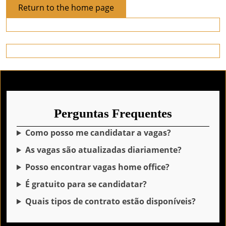
Return
Return to the home page
to
the
home
page
Perguntas Frequentes
Como posso me candidatar a vagas?
As vagas são atualizadas diariamente?
Posso encontrar vagas home office?
É gratuito para se candidatar?
Quais tipos de contrato estão disponíveis?