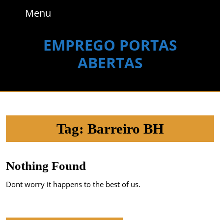
Skip
Menu
Menu
to
content
Skip
EMPREGO PORTAS
to
ABERTAS
content
Tag:
Barreiro BH
Nothing Found
Dont worry it happens to the best of us.