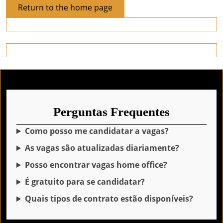
Return
Return to the home page
to
the
home
page
Perguntas Frequentes
Como posso me candidatar a vagas?
As vagas são atualizadas diariamente?
Posso encontrar vagas home office?
É gratuito para se candidatar?
Quais tipos de contrato estão disponíveis?