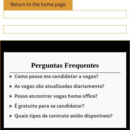
Return
Return to the home page
to
the
home
page
Perguntas Frequentes
Como posso me candidatar a vagas?
As vagas são atualizadas diariamente?
Posso encontrar vagas home office?
É gratuito para se candidatar?
Quais tipos de contrato estão disponíveis?