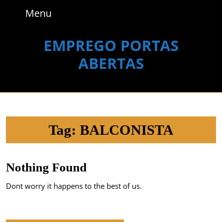
Skip
Menu
Menu
to
content
Skip
EMPREGO PORTAS
to
ABERTAS
content
Tag:
BALCONISTA
Nothing Found
Dont worry it happens to the best of us.