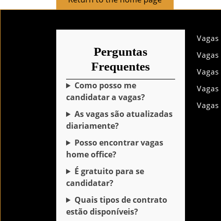
to
the
home
Vagas
page
Perguntas
Vagas
Frequentes
Vagas
Como posso me
Vagas
candidatar a vagas?
Vagas
As vagas são atualizadas
diariamente?
Posso encontrar vagas
home office?
É gratuito para se
candidatar?
Quais tipos de contrato
estão disponíveis?