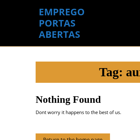
Skip
EMPREGO
to
content
PORTAS
Skip
ABERTAS
to
content
Tag:
au
Nothing Found
Dont worry it happens to the best of us.
Return
Return to the home page