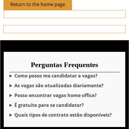
Return
Return to the home page
to
the
home
page
Perguntas Frequentes
Como posso me candidatar a vagas?
As vagas são atualizadas diariamente?
Posso encontrar vagas home office?
É gratuito para se candidatar?
Quais tipos de contrato estão disponíveis?