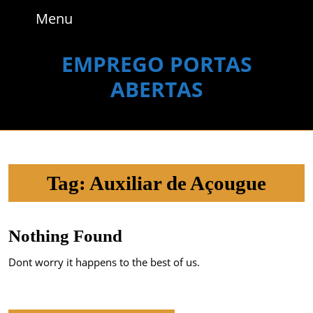
Skip
Menu
Menu
to
content
Skip
EMPREGO PORTAS
to
ABERTAS
content
Tag:
Auxiliar de Açougue
Nothing Found
Dont worry it happens to the best of us.