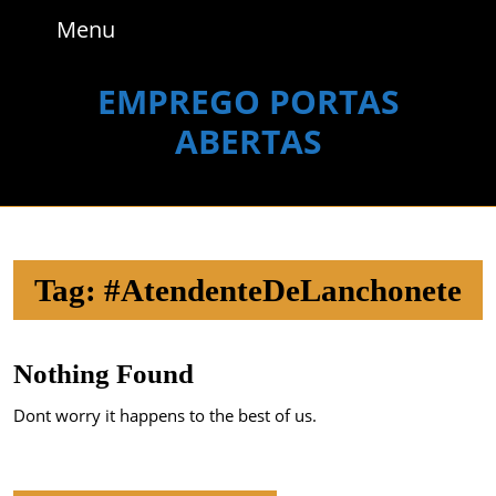
Skip
Menu
Menu
to
content
Skip
EMPREGO PORTAS
to
ABERTAS
content
Tag:
#AtendenteDeLanchonete
Nothing Found
Dont worry it happens to the best of us.