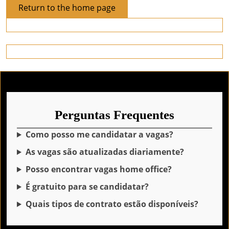
Return
Return to the home page
to
the
home
page
Perguntas Frequentes
Como posso me candidatar a vagas?
As vagas são atualizadas diariamente?
Posso encontrar vagas home office?
É gratuito para se candidatar?
Quais tipos de contrato estão disponíveis?