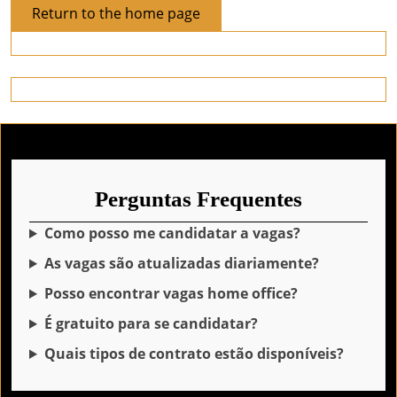
Return
Return to the home page
to
the
home
page
Perguntas Frequentes
Como posso me candidatar a vagas?
As vagas são atualizadas diariamente?
Posso encontrar vagas home office?
É gratuito para se candidatar?
Quais tipos de contrato estão disponíveis?