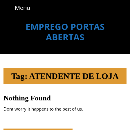
Skip
Menu
Menu
to
content
Skip
EMPREGO PORTAS
to
ABERTAS
content
Tag:
ATENDENTE DE LOJA
Nothing Found
Dont worry it happens to the best of us.