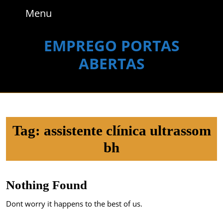
Skip
Menu
Menu
to
content
Skip
EMPREGO PORTAS
to
ABERTAS
content
Tag:
assistente clínica ultrassom
bh
Nothing Found
Dont worry it happens to the best of us.