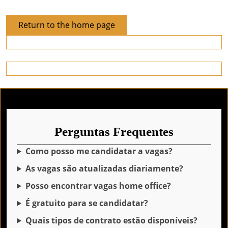
Return
Return to the home page
to
the
home
page
Perguntas Frequentes
Como posso me candidatar a vagas?
As vagas são atualizadas diariamente?
Posso encontrar vagas home office?
É gratuito para se candidatar?
Quais tipos de contrato estão disponíveis?