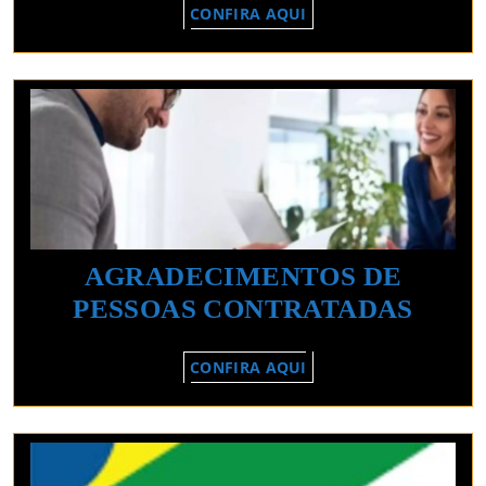
CONFIRA
CONFIRA AQUI
EMPREGO
AQUI
DE
BH
E
REGIAO
AGRADECIMENTOS DE
AGR
PESSOAS CONTRATADAS
DE
CONFIRA
CONFIRA AQUI
PESS
AQUI
CON