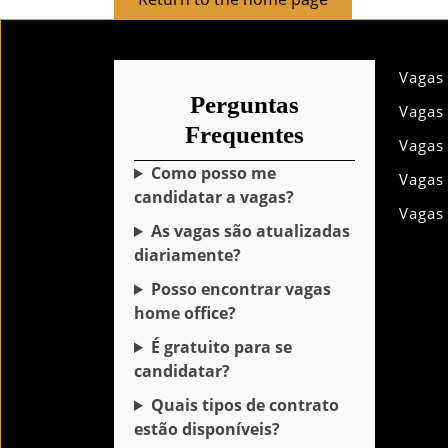
to
the
home
Vagas
page
Perguntas
Vagas
Frequentes
Vagas
Como posso me
Vagas
candidatar a vagas?
Vagas
As vagas são atualizadas
diariamente?
Posso encontrar vagas
home office?
É gratuito para se
candidatar?
Quais tipos de contrato
estão disponíveis?